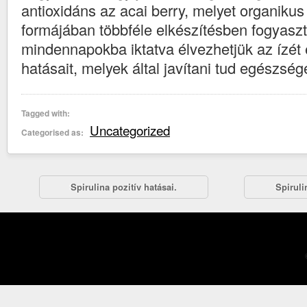
antioxidáns az acai berry, melyet organiku
formájában többféle elkészítésben fogyaszt
mindennapokba iktatva élvezhetjük az ízét
hatásait, melyek által javítani tud egészség
Tagged with:
Uncategorized
Categorised as:
Spirulina pozitív hatásai.
Spiruli