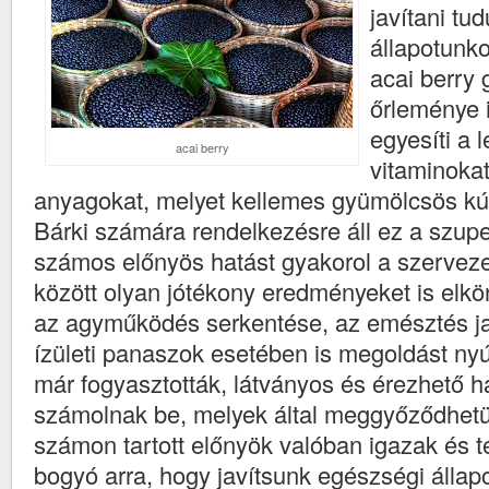
javítani tu
állapotunko
acai berry 
őrleménye 
egyesíti a 
acai berry
vitaminoka
anyagokat, melyet kellemes gyümölcsös kú
Bárki számára rendelkezésre áll ez a szupe
számos előnyös hatást gyakorol a szerveze
között olyan jótékony eredményeket is elkö
az agyműködés serkentése, az emésztés jav
ízületi panaszok esetében is megoldást nyú
már fogyasztották, látványos és érezhető h
számolnak be, melyek által meggyőződhetün
számon tartott előnyök valóban igazak és t
bogyó arra, hogy javítsunk egészségi állap