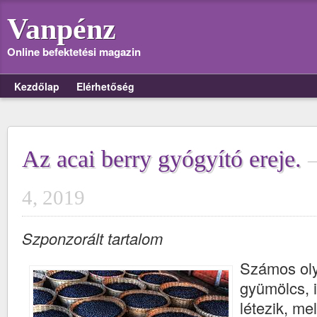
Vanpénz
Online befektetési magazin
Kezdőlap
Elérhetőség
Az acai berry gyógyító ereje.
4, 2019
Szponzorált tartalom
Számos ol
gyümölcs, i
létezik, me